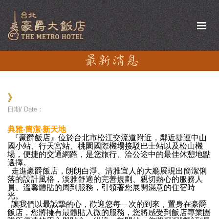
》
日期/ Date：
典雅‧簡潔‧新天地
『
豪爵飯店
』位於台北市松江交流道附近，鄰近捷運中山
國小站、行天宮站、桃園國際機場接駁巴士站以及松山機
場，便捷的交通網路，是您旅行、洽公途中的最佳休憩地點
選擇。
走進
豪爵飯店
，朗朗白淨、清雅宜人的大廳展現出簡潔俐
落的設計風格，淡雅舒適的完善規劃、親切熱心的服務人
員、溫馨體貼的周到服務，引領著您展開滿意的住宿時
光。
讓我們以最誠摯的心，歡迎您每ㄧ次的到來，置身在
豪爵
飯店
，您將擁有最體貼入微的服務，您將感受到飯店專業團