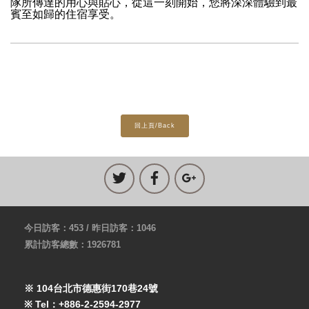
隊所傳達的用心與貼心，從這一刻開始，您將深深體驗到最
賓至如歸的住宿享受。
回上頁/Back
今日訪客：453 / 昨日訪客：1046
累計訪客總數：1926781
※ 104台北市德惠街170巷24號
※ Tel：+886-2-2594-2977