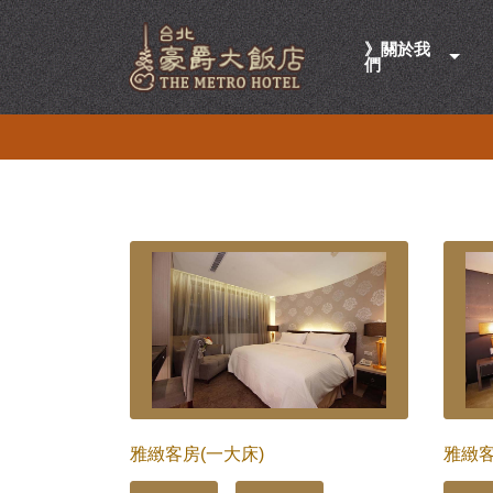
》關於我
們
雅緻客房(一大床)
雅緻客