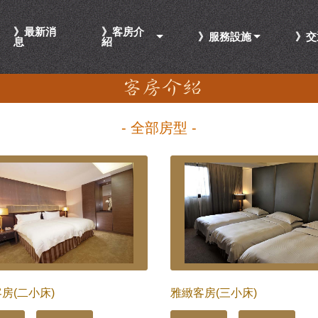
》最新消
》客房介
》服務設施
》交
息
紹
- 全部房型 -
房(二小床)
雅緻客房(三小床)