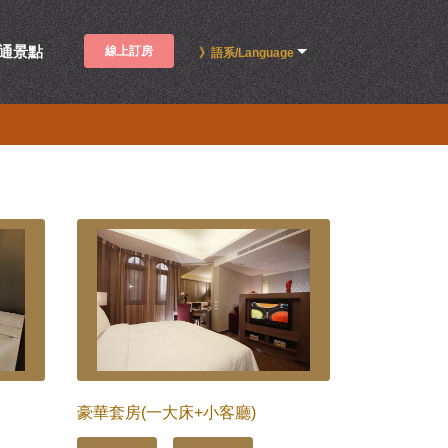
通景點
線上訂房
》語系/Language
豪華套房(一大床+小客廳)