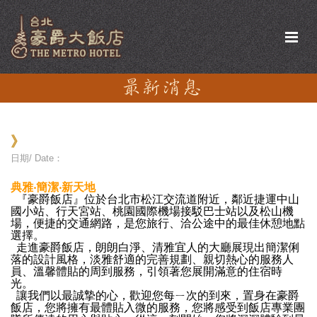
》
日期/ Date：
典雅‧簡潔‧新天地
『
豪爵飯店
』位於台北市松江交流道附近，鄰近捷運中山
國小站、行天宮站、桃園國際機場接駁巴士站以及松山機
場，便捷的交通網路，是您旅行、洽公途中的最佳休憩地點
選擇。
走進
豪爵飯店
，朗朗白淨、清雅宜人的大廳展現出簡潔俐
落的設計風格，淡雅舒適的完善規劃、親切熱心的服務人
員、溫馨體貼的周到服務，引領著您展開滿意的住宿時
光。
讓我們以最誠摯的心，歡迎您每ㄧ次的到來，置身在
豪爵
飯店
，您將擁有最體貼入微的服務，您將感受到飯店專業團