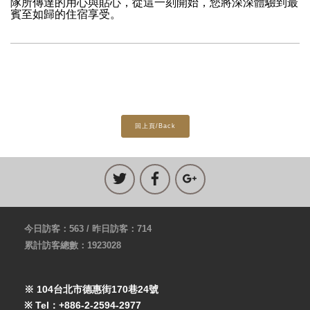
隊所傳達的用心與貼心，從這一刻開始，您將深深體驗到最
賓至如歸的住宿享受。
回上頁/Back
今日訪客：563 / 昨日訪客：714
累計訪客總數：1923028
※ 104台北市德惠街170巷24號
※ Tel：+886-2-2594-2977