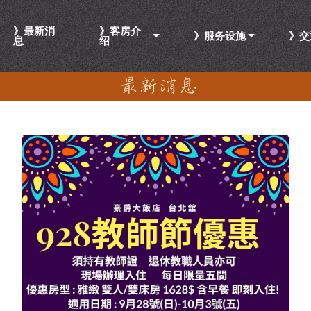
》最新消
》客房介
》服务设施
》交
息
绍