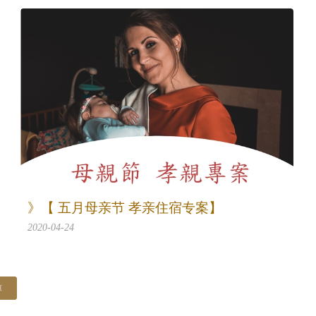
》【 五月母亲节 孝亲住宿专案】
2020-04-24
页