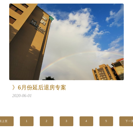
》6月份延后退房专案
2020-06-01
回上页
1
2
3
4
5
下一