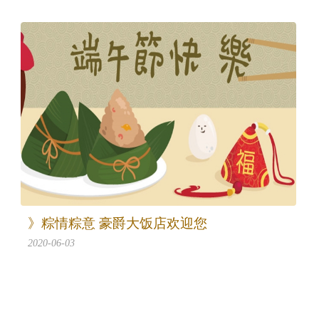
》粽情粽意 豪爵大饭店欢迎您
2020-06-03